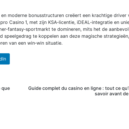
s en moderne bonusstructuren creëert een krachtige driver
pro Casino 1, met zijn KSA‑licentie, iDEAL‑integratie en uni
er‑fantasy‑sportmarkt te domineren, mits het de aanbevo
rd speelgedrag te koppelen aan deze magische strategieën
ren van een win‑win situatie.
dIn
e que
Guide complet du casino en ligne : tout ce qu’i
savoir avant de