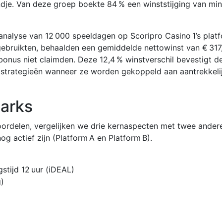
je. Van deze groep boekte 84 % een winststijging van min
analyse van 12 000 speeldagen op Scoripro Casino 1’s platf
ebruikten, behaalden een gemiddelde nettowinst van € 317
bonus niet claimden. Deze 12,4 % winstverschil bevestigt d
 strategieën wanneer ze worden gekoppeld aan aantrekkeli
arks
oordelen, vergelijken we drie kernaspecten met twee ander
g actief zijn (Platform A en Platform B).
stijd 12 uur (iDEAL)
g)