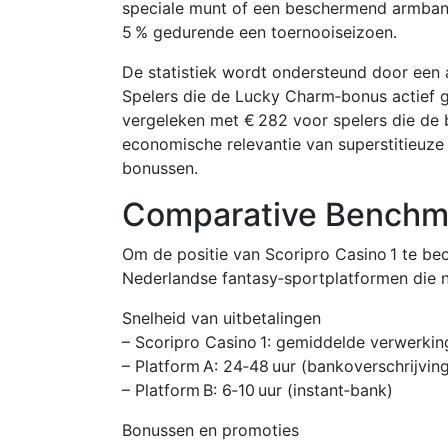
speciale munt of een beschermend armband
5 % gedurende een toernooiseizoen.
De statistiek wordt ondersteund door een 
Spelers die de Lucky Charm‑bonus actief g
vergeleken met € 282 voor spelers die de 
economische relevantie van superstitieuze
bonussen.
Comparative Benchm
Om de positie van Scoripro Casino 1 te be
Nederlandse fantasy‑sportplatformen die no
Snelheid van uitbetalingen
– Scoripro Casino 1: gemiddelde verwerking
– Platform A: 24‑48 uur (bankoverschrijvin
– Platform B: 6‑10 uur (instant‑bank)
Bonussen en promoties