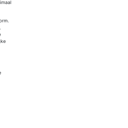
imaal
orm.
,
e
jke
e