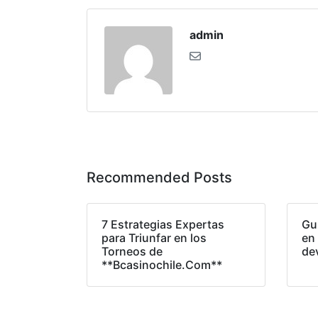
admin
Recommended Posts
7 Estrategias Expertas
Gu
para Triunfar en los
en 
Torneos de
de
**Bcasinochile.Com**