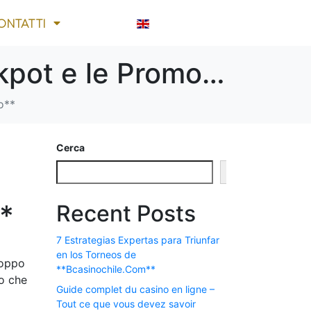
ONTATTI
**Strategie Avanzate per Sfruttare i Jackpot e le Promozioni di SNAI Casino**
o**
Cerca
Cerca
**
Recent Posts
7 Estrategias Expertas para Triunfar
en los Torneos de
roppo
**Bcasinochile.Com**
ro che
Guide complet du casino en ligne –
Tout ce que vous devez savoir