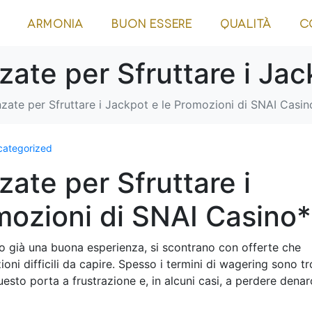
ARMONIA
BUON ESSERE
QUALITÀ
C
zate per Sfruttare i Jackpot e le Promozioni di SNAI Casin
categorized
ate per Sfruttare i
mozioni di SNAI Casino
no già una buona esperienza, si scontrano con offerte che
ni difficili da capire. Spesso i termini di wagering sono t
 Questo porta a frustrazione e, in alcuni casi, a perdere dena