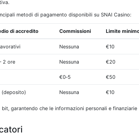
iva.
incipali metodi di pagamento disponibili su SNAI Casino:
io di accredito
Commissioni
Limite minim
lavorativi
Nessuna
€10
– 2 ore
Nessuna
€20
€0‑5
€50
 (deposito)
Nessuna
€10
6 bit, garantendo che le informazioni personali e finanziarie
catori