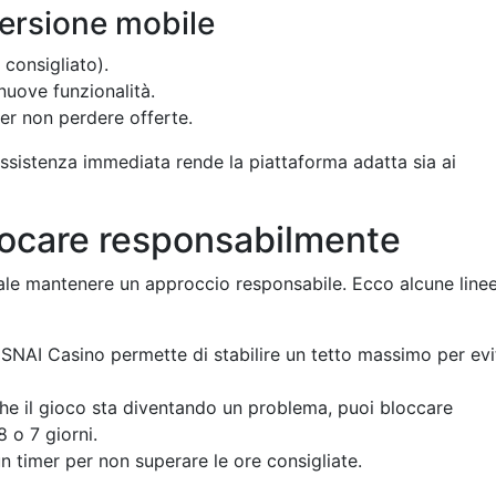
 versione mobile
 consigliato).
 nuove funzionalità.
per non perdere offerte.
assistenza immediata rende la piattaforma adatta sia ai
giocare responsabilmente
ale mantenere un approccio responsabile. Ecco alcune line
 SNAI Casino permette di stabilire un tetto massimo per evi
 che il gioco sta diventando un problema, puoi bloccare
 o 7 giorni.
n timer per non superare le ore consigliate.