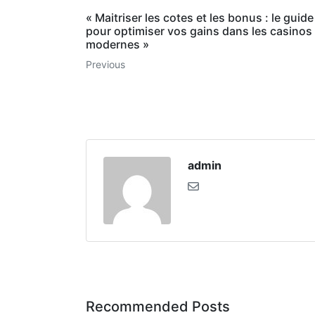
« Maitriser les cotes et les bonus : le guid
pour optimiser vos gains dans les casinos
modernes »
Previous
admin
Recommended Posts