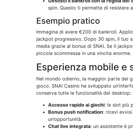
Gestisci il bankroll con la regola del 
spin. Questo ti permette di resistere a 
Esempio pratico
Immagina di avere €200 di bankroll. Applic
jackpot progressivo. Dopo 30 spin, il tuo s
media grazie al bonus di SNAI. Se il jackp
piccola scommessa in una vincita enorme.
Esperienza mobile e s
Nel mondo odierno, la maggior parte dei gio
gioco. SNAI Casino ha sviluppato un’interf
conserva tutte le funzionalità del desktop:
Accesso rapido ai giochi
: le slot più
Bonus push notification
: ricevi avvi
un’opportunità.
Chat live integrata
: un assistente è p