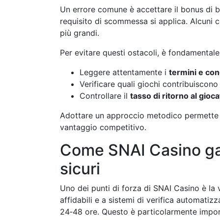
Un errore comune è accettare il bonus di b
requisito di scommessa si applica. Alcuni c
più grandi.
Per evitare questi ostacoli, è fondamentale
Leggere attentamente i
termini e con
Verificare quali giochi contribuiscono
Controllare il
tasso di ritorno al gioc
Adottare un approccio metodico permette 
vantaggio competitivo.
Come SNAI Casino gar
sicuri
Uno dei punti di forza di SNAI Casino è la v
affidabili e a sistemi di verifica automatiz
24‑48 ore. Questo è particolarmente impor