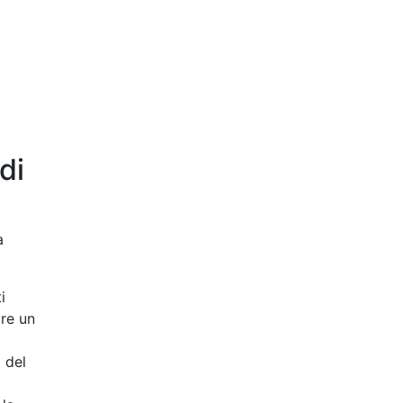
di
à
i
are un
 del