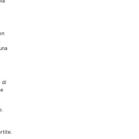
ola
on
n
 una
 di
he
p.
rtite.