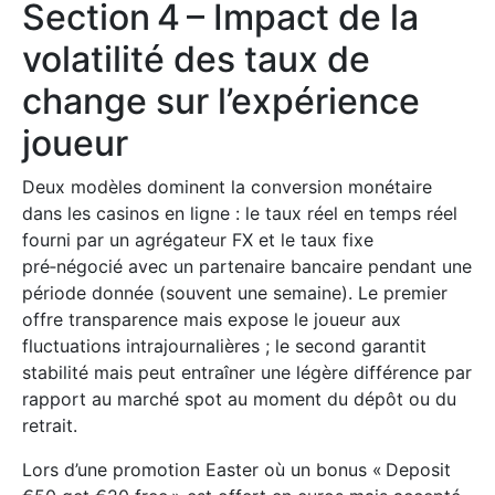
Section 4 – Impact de la
volatilité des taux de
change sur l’expérience
joueur
Deux modèles dominent la conversion monétaire
dans les casinos en ligne : le taux réel en temps réel
fourni par un agrégateur FX et le taux fixe
pré‑négocié avec un partenaire bancaire pendant une
période donnée (souvent une semaine). Le premier
offre transparence mais expose le joueur aux
fluctuations intrajournalières ; le second garantit
stabilité mais peut entraîner une légère différence par
rapport au marché spot au moment du dépôt ou du
retrait.
Lors d’une promotion Easter où un bonus « Deposit