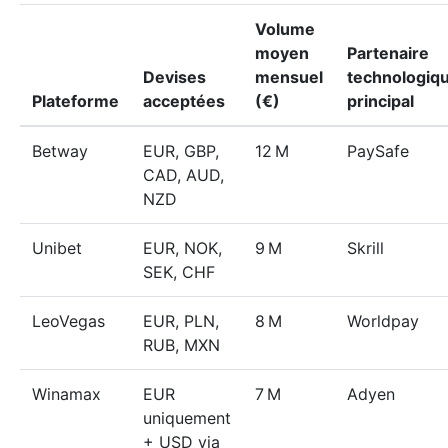
Volume
moyen
Partenaire
Devises
mensuel
technologiq
Plateforme
acceptées
(€)
principal
Betway
EUR, GBP,
12 M
PaySafe
CAD, AUD,
NZD
Unibet
EUR, NOK,
9 M
Skrill
SEK, CHF
LeoVegas
EUR, PLN,
8 M
Worldpay
RUB, MXN
Winamax
EUR
7 M
Adyen
uniquement
+ USD via