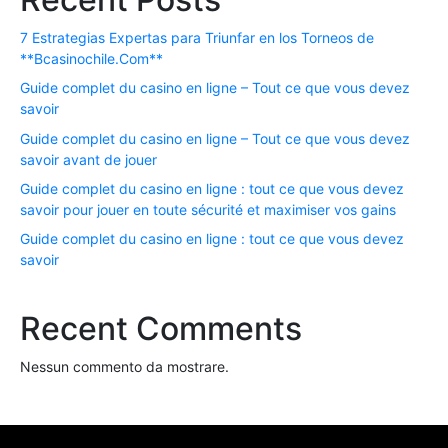
7 Estrategias Expertas para Triunfar en los Torneos de
**Bcasinochile.Com**
Guide complet du casino en ligne – Tout ce que vous devez
savoir
Guide complet du casino en ligne – Tout ce que vous devez
savoir avant de jouer
Guide complet du casino en ligne : tout ce que vous devez
savoir pour jouer en toute sécurité et maximiser vos gains
Guide complet du casino en ligne : tout ce que vous devez
savoir
Recent Comments
Nessun commento da mostrare.