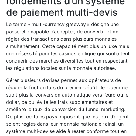
fondements d’un système
de paiement multi‑devis
Le terme « multi‑currency gateway » désigne une
passerelle capable d’accepter, de convertir et de
régler des transactions dans plusieurs monnaies
simultanément. Cette capacité n’est plus un luxe mais
une nécessité pour les casinos en ligne qui souhaitent
conquérir des marchés diversifiés tout en respectant
les régulations locales sur la monnaie autorisée.
Gérer plusieurs devises permet aux opérateurs de
réduire la friction lors du premier dépôt : le joueur ne
subit plus la conversion automatique vers l’euro ou le
dollar, ce qui évite les frais supplémentaires et
améliore le taux de conversion du funnel marketing.
De plus, certains pays imposent que les jeux d’argent
soient réglés dans leur monnaie nationale ; ainsi, un
système multi‑devise aide à rester conforme tout en