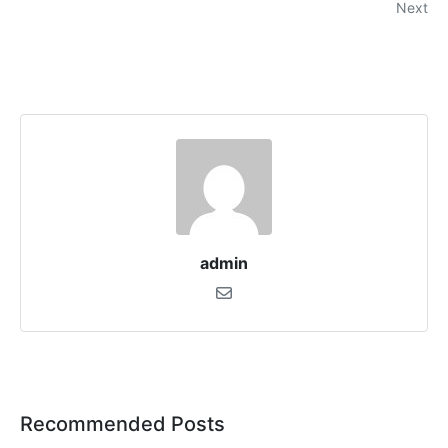
Next
admin
Recommended Posts