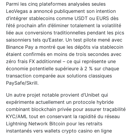
Parmi les cinq plateformes analysées seules
LeoVegas a annoncé publiquement son intention
d’intégrer stablecoins comme USDT ou EURS dès
l’été prochain afin d’éliminer totalement la volatilité
liée aux conversions traditionnelles pendant les pics
saisonniers tels qu’Easter. Un test pilote mené avec
Binance Pay a montré que les dépôts via stablecoin
étaient confirmés en moins de trois secondes avec
zéro frais FX additionnel – ce qui représente une
économie potentielle supérieure à 2 % sur chaque
transaction comparée aux solutions classiques
PaySafe/Skrill.
Un autre projet notable provient d’Unibet qui
expérimente actuellement un protocole hybride
combinant blockchain privée pour assurer traçabilité
KYC/AML tout en conservant la rapidité du réseau
Lightning Network Bitcoin pour les retraits
instantanés vers wallets crypto casino en ligne