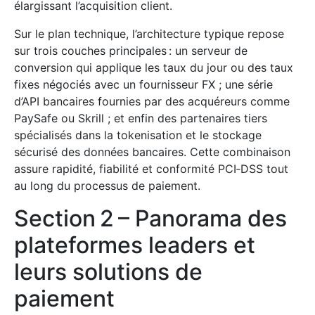
élargissant l’acquisition client.
Sur le plan technique, l’architecture typique repose
sur trois couches principales : un serveur de
conversion qui applique les taux du jour ou des taux
fixes négociés avec un fournisseur FX ; une série
d’API bancaires fournies par des acquéreurs comme
PaySafe ou Skrill ; et enfin des partenaires tiers
spécialisés dans la tokenisation et le stockage
sécurisé des données bancaires. Cette combinaison
assure rapidité, fiabilité et conformité PCI‑DSS tout
au long du processus de paiement.
Section 2 – Panorama des
plateformes leaders et
leurs solutions de
paiement