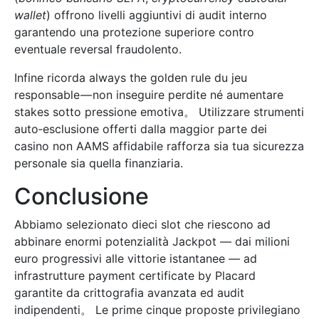
wallet
) offrono livelli aggiuntivi di audit interno
garantendo una protezione superiore contro
eventuale reversal fraudolento​.
Infine ricorda always the golden rule du jeu
responsable — non inseguire perdite né aumentare
stakes sotto pressione emotiva。 Utilizzare strumenti
auto‑esclusione offerti dalla maggior parte dei
casino non AAMS affidabile rafforza sia tua sicurezza
personale sia quella finanziaria.
Conclusione
Abbiamo selezionato dieci slot che riescono ad
abbinare enormi potenzialità Jackpot — dai milioni
euro progressivi alle vittorie istantanee — ad
infrastrutture payment certificate by Placard
garantite da crittografia avanzata ed audit
indipendenti。 Le prime cinque proposte privilegiano