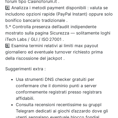
forum tipo Casinoforum.it .
4️⃣ Analizza i metodi payment disponibili : valuta se
includono opzioni rapide (PayPal Instant) oppure solo
bonifico bancario tradizionale .
5.* Controlla presenza dell’audit indipendente
mostrato sulla pagina Sicurezza — solitamente loghi
iTech Labs / GLI / ISO 27001 .
6️⃣ Esamina termini relativi ai limiti max payout
giornaliero ed eventuale turnover richiesto prima
della riscossione del jackpot .
Suggerimenti extra :
Usa strumenti DNS checker gratuiti per
confermare che il dominio punti a server
conformemente registrati presso registrars
affidabili.
Consulta recensioni recentissime su gruppI
Telegram dedicati ai giochi d’azzardo dove gli
utenti segnalano eventuale blocco fondial