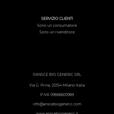
SERVIZIO CLIENTI
Sono un consumatore
Sono un rivenditore
©ANSCE BIO GENERIC SRL
Via G. Prina, 20154-Milano-Italia
P.IVA 09866600969
info@anscebiogeneric.com
www.anscebiogeneric.it