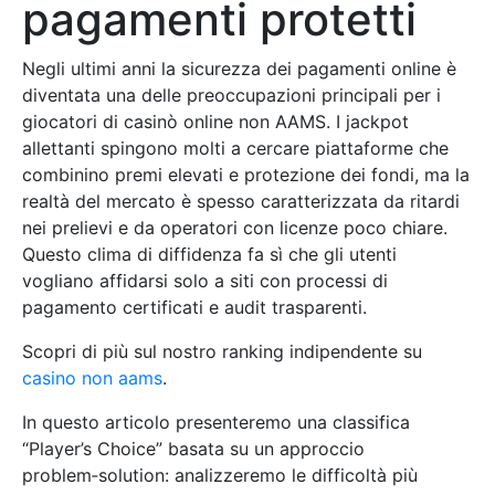
pagamenti protetti
Negli ultimi anni la sicurezza dei pagamenti online è
diventata una delle preoccupazioni principali per i
giocatori di casinò online non AAMS. I jackpot
allettanti spingono molti a cercare piattaforme che
combinino premi elevati e protezione dei fondi, ma la
realtà del mercato è spesso caratterizzata da ritardi
nei prelievi e da operatori con licenze poco chiare.
Questo clima di diffidenza fa sì che gli utenti
vogliano affidarsi solo a siti con processi di
pagamento certificati e audit trasparenti.
Scopri di più sul nostro ranking indipendente su
casino non aams
.
In questo articolo presenteremo una classifica
“Player’s Choice” basata su un approccio
problem‑solution: analizzeremo le difficoltà più