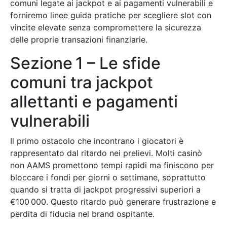
comuni legate ai jackpot e ai pagamenti vulnerabili e
forniremo linee guida pratiche per scegliere slot con
vincite elevate senza compromettere la sicurezza
delle proprie transazioni finanziarie.
Sezione 1 – Le sfide
comuni tra jackpot
allettanti e pagamenti
vulnerabili
Il primo ostacolo che incontrano i giocatori è
rappresentato dal ritardo nei prelievi. Molti casinò
non AAMS promettono tempi rapidi ma finiscono per
bloccare i fondi per giorni o settimane, soprattutto
quando si tratta di jackpot progressivi superiori a
€100 000. Questo ritardo può generare frustrazione e
perdita di fiducia nel brand ospitante.