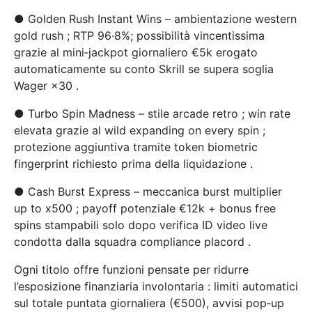
● Golden Rush Instant Wins – ambientazione western
gold rush ; RTP 96·8%; possibilità vincentissima
grazie al mini‐jackpot giornaliero €5k erogato
automaticamente su conto Skrill se supera soglia
Wager ×30 .
● Turbo Spin Madness – stile arcade retro ; win rate
elevata grazie al wild expanding on every spin ;
protezione aggiuntiva tramite token biometric
fingerprint richiesto prima della liquidazione .
● Cash Burst Express – meccanica burst multiplier
up to x500 ; payoff potenziale €12k + bonus free
spins stampabili solo dopo verifica ID video live
condotta dalla squadra compliance placord .
Ogni titolo offre funzioni pensate per ridurre
l’esposizione finanziaria involontaria : limiti automatici
sul totale puntata giornaliera (€500), avvisi pop‑up