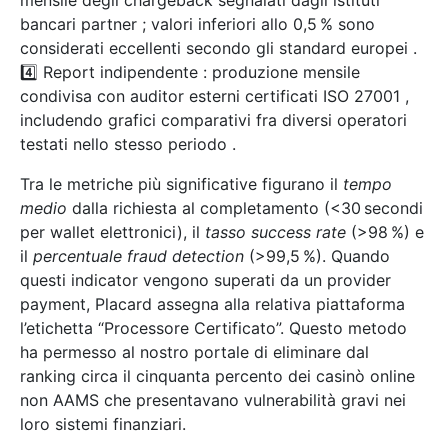
mensile degli chargeback segnalati dagli istituti
bancari partner ; valori inferiori allo 0,5 % sono
considerati eccellenti secondo gli standard europei .
4️⃣ Report indipendente : produzione mensile
condivisa con auditor esterni certificati ISO 27001 ,
includendo grafici comparativi fra diversi operatori
testati nello stesso periodo .
Tra le metriche più significative figurano il
tempo
medio
dalla richiesta al completamento (<30 secondi
per wallet elettronici), il
tasso success rate
(>98 %) e
il
percentuale fraud detection
(>99,5 %). Quando
questi indicator​ vengono superati da un provider
payment, Placard assegna alla relativa piattaforma
l’etichetta “Processore Certificato”. Questo metodo
ha permesso al nostro portale di eliminare dal
ranking circa il cinquanta percento dei casinò online
non AAMS che presentavano vulnerabilità gravi nei
loro sistemi finanziari.