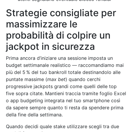
Strategie consigliate per
massimizzare le
probabilità di colpire un
jackpot in sicurezza
Prima ancora d’iniziare una sessione imposta un
budget settimanale realistico — raccomandiamo mai
più del ​5 %​ del tuo bankroll totale destinandolo alle
puntate massime (
max bet
) quando cerchi
progressive jackpots grandi come quelli delle top
five sopra citate​. Mantieni traccia tramite foglio Excel
o app budgeting integrata nel tuo smartphone così
da sapere sempre quanto ti resta da spendere prima
della fine della settimana​.
Quando decidi quale stake utilizzare scegli tra due