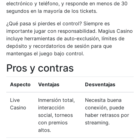
electrónico y teléfono, y responde en menos de 30
segundos en la mayoría de los tickets.
¿Qué pasa si pierdes el control? Siempre es
importante jugar con responsabilidad. Magius Casino
incluye herramientas de auto‑exclusión, límites de
depósito y recordatorios de sesión para que
mantengas el juego bajo control.
Pros y contras
Aspecto
Ventajas
Desventajas
Live
Inmersión total,
Necesita buena
Casino
interacción
conexión, puede
social, torneos
haber retrasos por
con premios
streaming.
altos.