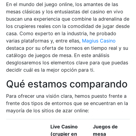
En el mundo del juego online, los amantes de las
mesas clásicas y los entusiastas del casino en vivo
buscan una experiencia que combine la adrenalina de
los crupieres reales con la comodidad de jugar desde
casa. Como experto en la industria, he probado
varias plataformas y, entre ellas,
Magius Casino
destaca por su oferta de torneos en tiempo real y su
catálogo de juegos de mesa. En este análisis
desglosaremos los elementos clave para que puedas
decidir cuál es la mejor opción para ti.
Qué estamos comparando
Para ofrecer una visión clara, hemos puesto frente a
frente dos tipos de entornos que se encuentran en la
mayoría de los sitios de azar online:
Live Casino
Juegos de
(crupier en
mesa