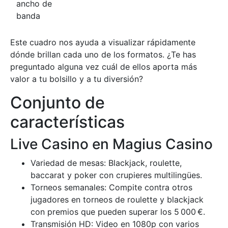
ancho de
banda
Este cuadro nos ayuda a visualizar rápidamente
dónde brillan cada uno de los formatos. ¿Te has
preguntado alguna vez cuál de ellos aporta más
valor a tu bolsillo y a tu diversión?
Conjunto de
características
Live Casino en Magius Casino
Variedad de mesas: Blackjack, roulette,
baccarat y poker con crupieres multilingües.
Torneos semanales: Compite contra otros
jugadores en torneos de roulette y blackjack
con premios que pueden superar los 5 000 €.
Transmisión HD: Video en 1080p con varios